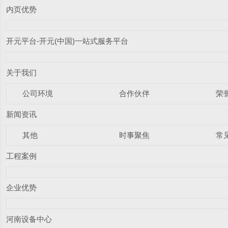
内页优势
开元平台-开元(中国)一站式服务平台
关于我们
公司环境
合作伙伴
荣
新闻资讯
其他
时事聚焦
常
工程案例
企业优势
河南设备中心