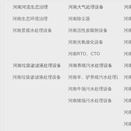
河南河流生态治理
河南大气处理设备
河
河南生态环境治理
河南除尘器
河
河南景观水处理设备
河南活性炭吸附设备
河
河南光氧催化设备
河
河南RTO、CTO
河
河南垃圾渗滤液处理设备
河南养殖污水处理设备
河
河南垃圾渗滤液处理设备
河南羊、驴养殖污水处理设备
河
河南牛场污水处理设备
河
河南猪场污水处理设备
河
河
河