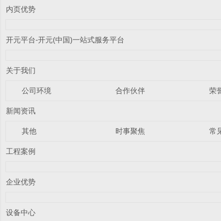
内页优势
开元平台-开元(中国)一站式服务平台
关于我们
公司环境
合作伙伴
荣
新闻资讯
其他
时事聚焦
常
工程案例
企业优势
设备中心